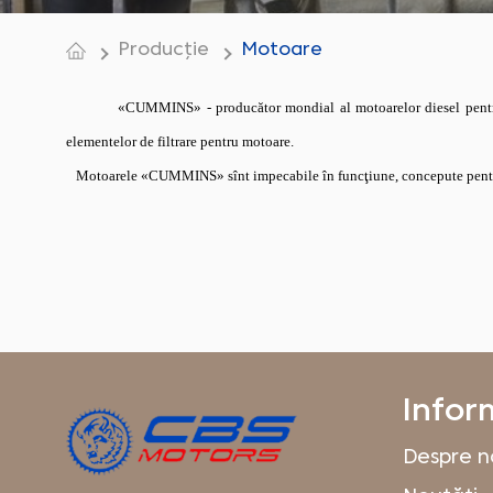
Producție
Motoare
«CUMMINS»
- producător mondial al motoarelor diesel pentr
elementelor de filtrare pentru motoare.
Motoarele
«CUMMINS»
sînt impecabile în funcţiune, concepute pentr
Infor
Despre n