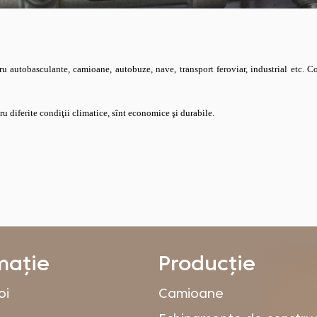
u autobasculante, camioane, autobuze, nave, transport feroviar, industrial etc.
Co
u diferite condiţii climatice, sînt economice şi durabile.
mație
Producție
oi
Camioane