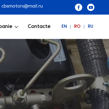
cbsmotors@mail.ru
panie
Contacte
EN
RO
RU